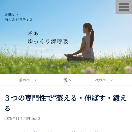
T
o
SHINE⸝⋆
g
g
ヨガ＆ピラティス
l
e
n
a
v
i
g
a
t
i
o
n
前のページ
一覧へ
次のページ
３つの専門性で“整える・伸ばす・鍛え
る
2025年11月23日 16:10